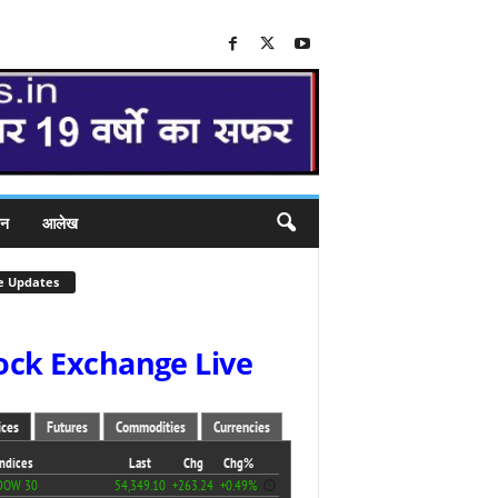
जन
आलेख
e Updates
ock Exchange Live