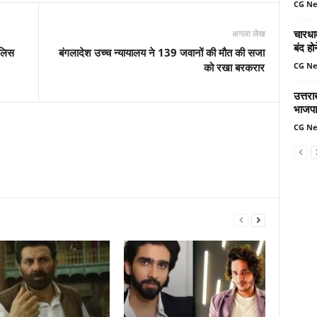
CG N
चारधा
अगला लेख
बंद ह
ुलिस
बंगलादेश उच्च न्यायालय ने 139 जवानों की मौत की सजा
CG N
को रखा बरकरार
उत्तर
भाजपा
CG N