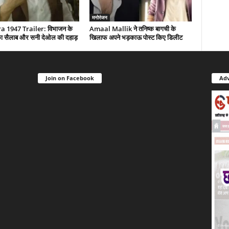
मनोरंजन
 1947 Trailer: विभाजन के
Amaal Mallik ने तनिष्क बागची के
द का सैलाब और सनी देओल की दहाड़
खिलाफ अपने भड़काऊ पोस्ट किए डिलीट
Join on Facebook
Adv