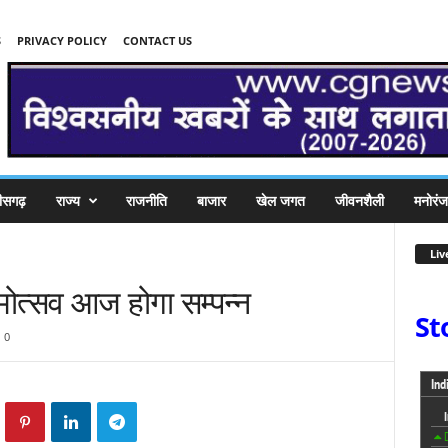
S
PRIVACY POLICY
CONTACT US
तीसगढ़
राज्य
राजनीति
बाजार
खेल जगत
जीवनशैली
मनोरं
Liv
ल्मोत्सव आज होगा सम्पन्न
St
0