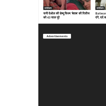
मनोरंजन
मनोरंजन
सनी देओल की डेब्यू फिल्म ‘बेताब’ की रिलीज
Batwara
को 43 साल पूरे
दंगे, दर्
Advertisements