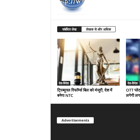
संबंधित लेख
लेखक से और अधिक
देश-विदेश
देश-विदेश
ट्रिब्यूनल रिफॉर्म्स बिल को मंजूरी, देश में
OTT प्लेट
बनेगा NTC
लगेगी लग
Advertisements