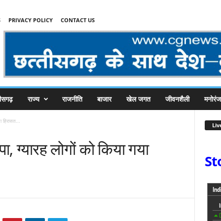
S
PRIVACY POLICY
CONTACT US
तीसगढ़
राज्य
राजनीति
बाजार
खेल जगत
जीवनशैली
मनोरं
या हिरासत...
Liv
ापा, ग्यारह लोगों को किया गया
St