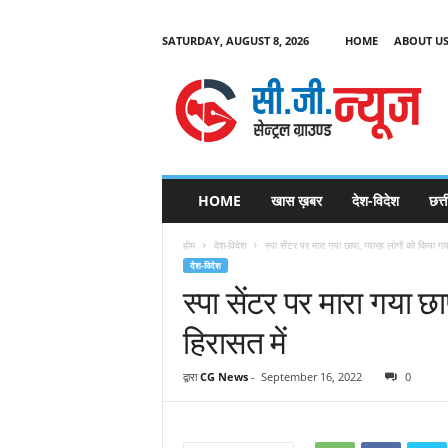
SATURDAY, AUGUST 8, 2026
HOME
ABOUT U
C
G
HOME
खास ख़बर
देश-विदेश
छत्
N
e
होम
देश-विदेश
स्पा सेंटर पर मारा गया छापा, ग्यारह लोगों को किया ग
w
देश-विदेश
s
स्पा सेंटर पर मारा गया छ
हिरासत में
द्वारा
CG News
-
September 16, 2022
0