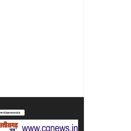
ertisements