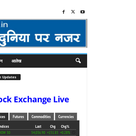
जन
आलेख
e Updates
ock Exchange Live