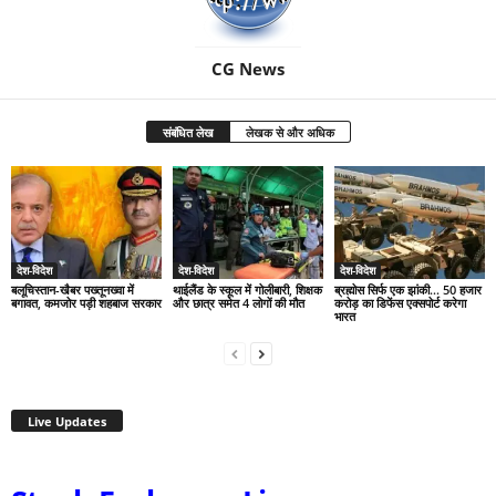
CG News
संबंधित लेख
लेखक से और अधिक
देश-विदेश
देश-विदेश
देश-विदेश
बलूचिस्तान-खैबर पख्तूनख्वा में
थाईलैंड के स्कूल में गोलीबारी, शिक्षक
ब्रह्मोस सिर्फ एक झांकी… 50 हजार
बगावत, कमजोर पड़ी शहबाज सरकार
और छात्र समेत 4 लोगों की मौत
करोड़ का डिफेंस एक्सपोर्ट करेगा
भारत
Live Updates