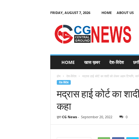
FRIDAY, AUGUST 7, 2026
HOME
ABOUT US
C
G
HOME
खास ख़बर
देश-विदेश
छत्
N
e
होम
देश-विदेश
मद्रास हाई कोर्ट का शादी को लेकर अहम टिप्पणि, जान
w
देश-विदेश
s
मद्रास हाई कोर्ट का शाद
कहा
द्वारा
CG News
-
September 20, 2022
0