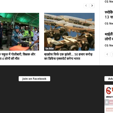
CG N
स्मोकि
13 सा
CG N
थाईलैं
लोगों 
CG N
देश-विदेश
े स्कूल में गोलीबारी, शिक्षक और
ब्रह्मोस सिर्फ एक झांकी… 50 हजार करोड़
त 4 लोगों की मौत
का डिफेंस एक्सपोर्ट करेगा भारत
Join on Facebook
Adv