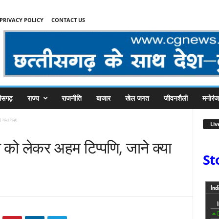
PRIVACY POLICY
CONTACT US
तीसगढ़
राज्य
राजनीति
बाजार
खेल जगत
जीवनशैली
मनोरं
े क्या कहा
Liv
ी को लेकर अहम टिप्पणि, जाने क्या
St