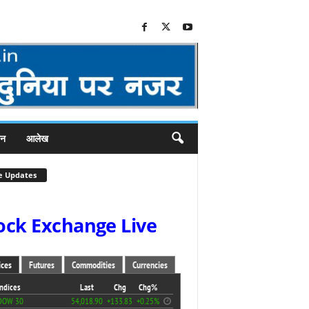
जन
आलेख
e Updates
ock Exchange Live