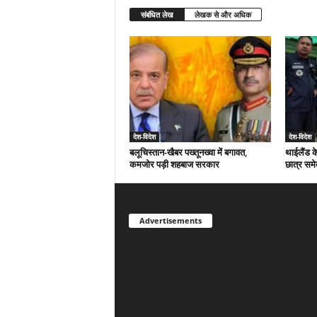
संबंधित लेख
लेखक से और अधिक
देश-विदेश
देश-विदेश
बलूचिस्तान-खैबर पख्तूनख्वा में बगावत,
थाईलैंड क
कमजोर पड़ी शहबाज सरकार
छात्र समे
Advertisements