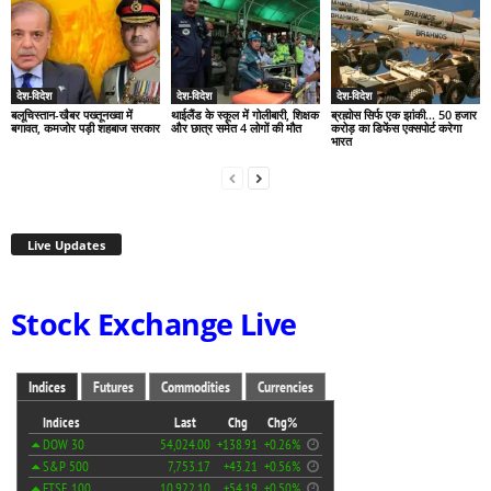
देश-विदेश
देश-विदेश
देश-विदेश
बलूचिस्तान-खैबर पख्तूनख्वा में
थाईलैंड के स्कूल में गोलीबारी, शिक्षक
ब्रह्मोस सिर्फ एक झांकी… 50 हजार
बगावत, कमजोर पड़ी शहबाज सरकार
और छात्र समेत 4 लोगों की मौत
करोड़ का डिफेंस एक्सपोर्ट करेगा
भारत
Live Updates
Stock Exchange Live