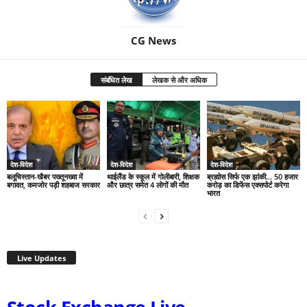
CG News
संबंधित लेख
लेखक से और अधिक
देश-विदेश
देश-विदेश
देश-विदेश
बलूचिस्तान-खैबर पख्तूनख्वा में
थाईलैंड के स्कूल में गोलीबारी, शिक्षक
ब्रह्मोस सिर्फ एक झांकी… 50 हजार
बगावत, कमजोर पड़ी शहबाज सरकार
और छात्र समेत 4 लोगों की मौत
करोड़ का डिफेंस एक्सपोर्ट करेगा
भारत
Live Updates