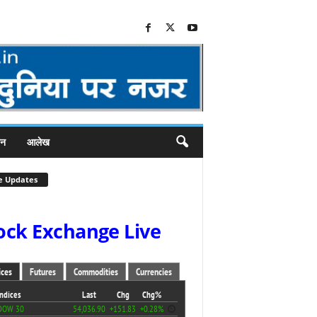
जन
आलेख
e Updates
ock Exchange Live