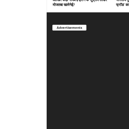
मोजतबा खामेनेई?
फ्रॉड’ क
Advertisements