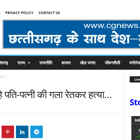
S
PRIVACY POLICY
CONTACT US
तीसगढ़
राज्य
राजनीति
बाजार
खेल जगत
जीवनशैली
मनोरं
हत्या…
Liv
े पति-पत्नी की गला रेतकर हत्या…
St