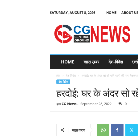
SATURDAY, AUGUST 8, 2026
HOME
ABOUT U
C
G
HOME
खास ख़बर
देश-विदेश
छत्
N
e
होम
देश-विदेश
हरदोई: घर के अंदर सो रहे पति-पत्नी की गला रेतकर 
w
देश-विदेश
s
हरदोई: घर के अंदर सो रह
द्वारा
CG News
-
September 28, 2022
0
साझा करना