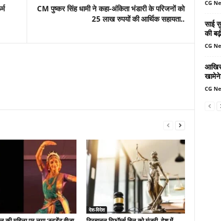
CG N
्म
CM पुष्कर सिंह धामी ने कहा-अंकिता भंडारी के परिजनों को
25 लाख रुपयों की आर्थिक सहायता..
साई सु
की बढ़
CG N
आखिर 
खामेन
CG N
देश-विदेश
ल की महिला पर लगा ‘स्टूडेंट वीजा
ट्रिब्यूनल रिफॉर्म्स बिल को मंजूरी, देश में