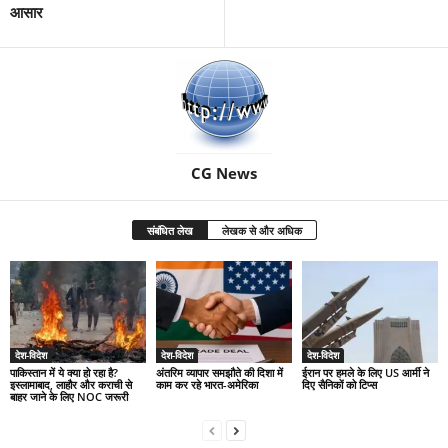
आसार
CG News
संबंधित लेख
लेखक से और अधिक
देश-विदेश
देश-विदेश
देश-विदेश
पाकिस्तान में ये क्या हो रहा है?
अंतरिम व्यापार समझौते की दिशा में
ईरान पर हमले के लिए US आर्मी ने
इस्लामाबाद, लाहौर और कराची से
काम कर रहे भारत-अमेरिका
दिए सैनिकों को टिप्स
बाहर जाने के लिए NOC जरूरी