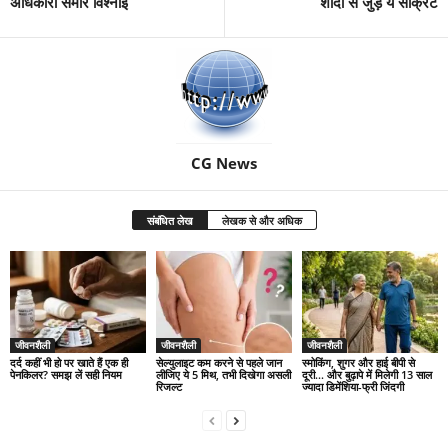
अधिकारी समीर विश्नोई
शादी से जुड़े ये सीक्रेट
CG News
संबंधित लेख
लेखक से और अधिक
जीवनशैली
जीवनशैली
जीवनशैली
दर्द कहीं भी हो पर खाते हैं एक ही
सेल्युलाइट कम करने से पहले जान
स्मोकिंग, शुगर और हाई बीपी से
पेनकिलर? समझ लें सही नियम
लीजिए ये 5 मिथ, तभी दिखेगा असली
दूरी… और बुढ़ापे में मिलेगी 13 साल
रिजल्ट
ज्यादा डिमेंशिया-फ्री जिंदगी