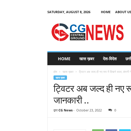
SATURDAY, AUGUST 8, 2026
HOME
ABOUT U
C
G
HOME
खास ख़बर
देश-विदेश
छत्
N
e
होम
खास ख़बर
ट्विटर अब जल्द ही नए रूप में दिखने वाला, कंपनी ने
w
खास ख़बर
s
ट्विटर अब जल्द ही नए रू
जानकारी ..
द्वारा
CG News
-
October 23, 2022
0