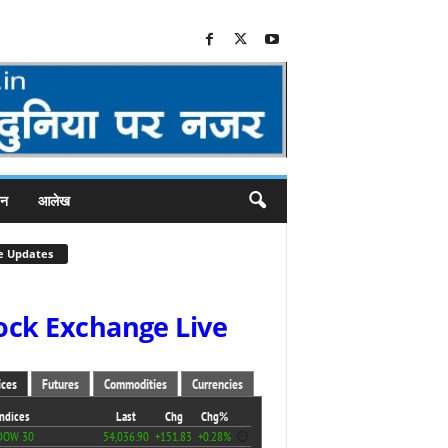
जन
आलेख
e Updates
ock Exchange Live