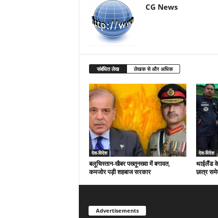
CG News
संबंधित लेख
लेखक से और अधिक
देश-विदेश
देश-विदेश
बलूचिस्तान-खैबर पख्तूनख्वा में बगावत,
थाईलैंड क
कमजोर पड़ी शहबाज सरकार
छात्र समे
Advertisements