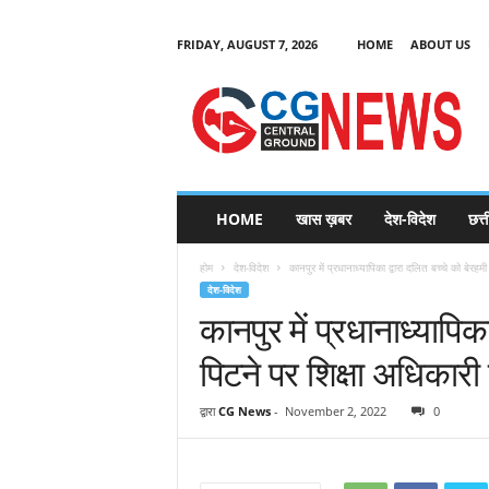
FRIDAY, AUGUST 7, 2026
HOME
ABOUT US
C
G
HOME
खास ख़बर
देश-विदेश
छत्
N
e
होम
देश-विदेश
कानपुर में प्रधानाध्यापिका द्वारा दलित बच्चे को बेरहमी 
w
देश-विदेश
s
कानपुर में प्रधानाध्यापिका
पिटने पर शिक्षा अधिकारी 
द्वारा
CG News
-
November 2, 2022
0