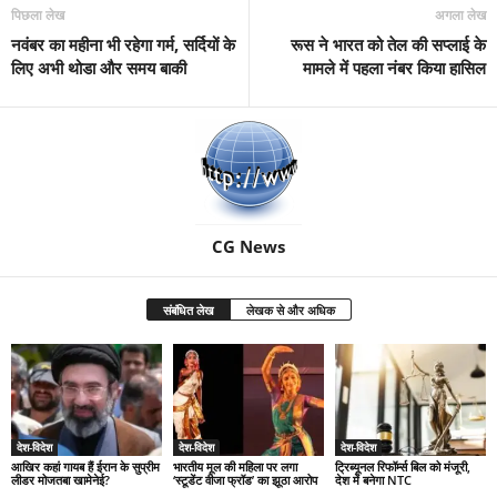
पिछला लेख
अगला लेख
नवंबर का महीना भी रहेगा गर्म, सर्दियों के
रूस ने भारत को तेल की सप्लाई के
लिए अभी थोडा और समय बाकी
मामले में पहला नंबर किया हासिल
CG News
संबंधित लेख
लेखक से और अधिक
देश-विदेश
देश-विदेश
देश-विदेश
आखिर कहां गायब हैं ईरान के सुप्रीम
भारतीय मूल की महिला पर लगा
ट्रिब्यूनल रिफॉर्म्स बिल को मंजूरी,
लीडर मोजतबा खामेनेई?
‘स्टूडेंट वीजा फ्रॉड’ का झूठा आरोप
देश में बनेगा NTC