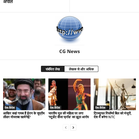
अपील
CG News
संबंधित लेख
लेखक से और अधिक
देश-विदेश
देश-विदेश
देश-विदेश
आखिर कहां गायब हैं ईरान के सुप्रीम
भारतीय मूल की महिला पर लगा
ट्रिब्यूनल रिफॉर्म्स बिल को मंजूरी,
लीडर मोजतबा खामेनेई?
‘स्टूडेंट वीजा फ्रॉड’ का झूठा आरोप
देश में बनेगा NTC