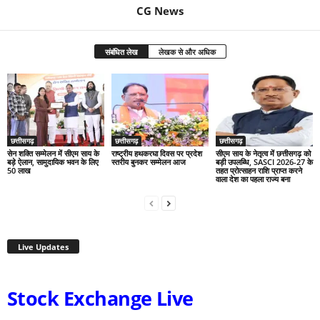
CG News
संबंधित लेख
लेखक से और अधिक
छत्तीसगढ़
छत्तीसगढ़
छत्तीसगढ़
सेन शक्ति सम्मेलन में सीएम साय के
राष्ट्रीय हथकरघा दिवस पर प्रदेश
सीएम साय के नेतृत्व में छत्तीसगढ़ को
बड़े ऐलान, सामुदायिक भवन के लिए
स्तरीय बुनकर सम्मेलन आज
बड़ी उपलब्धि, SASCI 2026-27 के
50 लाख
तहत प्रोत्साहन राशि प्राप्त करने
वाला देश का पहला राज्य बना
Live Updates
Stock Exchange Live