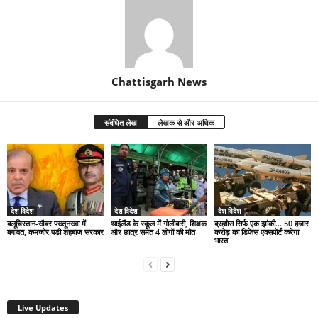
Chattisgarh News
संबंधित लेख
लेखक से और अधिक
देश-विदेश
देश-विदेश
देश-विदेश
बलूचिस्तान-खैबर पख्तूनख्वा में
थाईलैंड के स्कूल में गोलीबारी, शिक्षक
ब्रह्मोस सिर्फ एक झांकी… 50 हजार
बगावत, कमजोर पड़ी शहबाज सरकार
और छात्र समेत 4 लोगों की मौत
करोड़ का डिफेंस एक्सपोर्ट करेगा
भारत
Live Updates