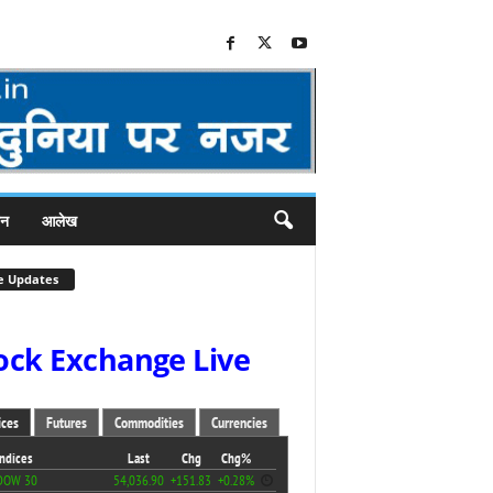
जन
आलेख
e Updates
ock Exchange Live