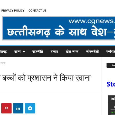
PRIVACY POLICY
CONTACT US
तीसगढ़
राज्य
राजनीति
बाजार
खेल जगत
जीवनशैली
मनोरं
 रवाना
Liv
बच्चों को प्रशासन ने किया रवाना
St