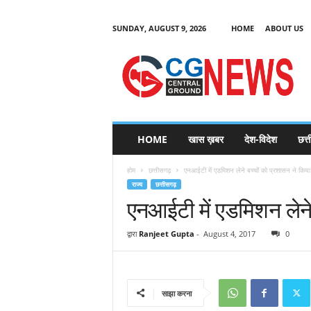
SUNDAY, AUGUST 9, 2026
HOME
ABOUT US
C
G
HOME
खास ख़बर
देश-विदेश
छत्
N
e
होम
छत्तीसगढ़
एनआईटी में एडमिशन लेने बच्चों को प्रशासन ने किया
w
राज्य
छत्तीसगढ़
s
एनआईटी में एडमिशन लेने 
द्वारा
Ranjeet Gupta
-
August 4, 2017
0
साझा करना