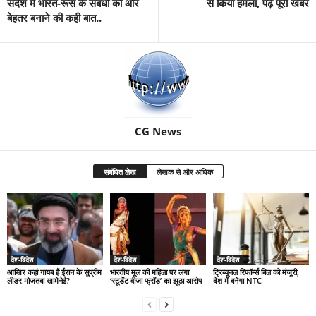
संदेश में भारत-रूस के संबंधों को और
से किया हमला, पढ़े पूरी खबर
बेहतर बनाने की कही बात..
CG News
संबंधित लेख
लेखक से और अधिक
देश-विदेश
देश-विदेश
देश-विदेश
आखिर कहां गायब हैं ईरान के सुप्रीम
भारतीय मूल की महिला पर लगा
ट्रिब्यूनल रिफॉर्म्स बिल को मंजूरी,
लीडर मोजतबा खामेनेई?
‘स्टूडेंट वीजा फ्रॉड’ का झूठा आरोप
देश में बनेगा NTC