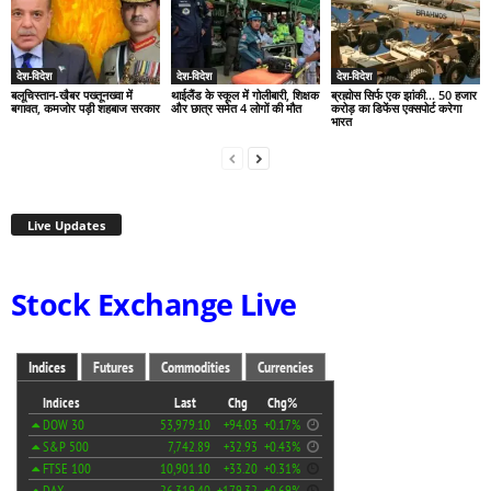
देश-विदेश
देश-विदेश
देश-विदेश
बलूचिस्तान-खैबर पख्तूनख्वा में
थाईलैंड के स्कूल में गोलीबारी, शिक्षक
ब्रह्मोस सिर्फ एक झांकी… 50 हजार
बगावत, कमजोर पड़ी शहबाज सरकार
और छात्र समेत 4 लोगों की मौत
करोड़ का डिफेंस एक्सपोर्ट करेगा
भारत
Live Updates
Stock Exchange Live