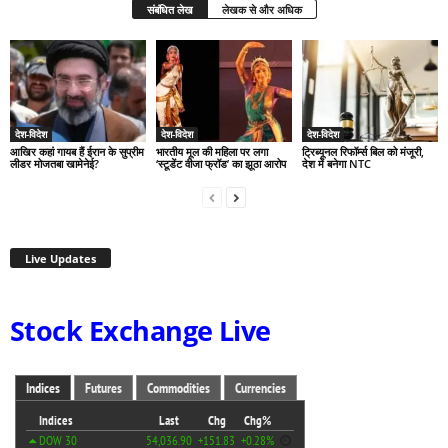
संबंधित लेख
लेखक से और अधिक
देश-विदेश
देश-विदेश
देश-विदेश
आखिर कहां गायब हैं ईरान के सुप्रीम
भारतीय मूल की महिला पर लगा
ट्रिब्यूनल रिफॉर्म्स बिल को मंजूरी,
लीडर मोजतबा खामेनेई?
‘स्टूडेंट वीजा फ्रॉड’ का झूठा आरोप
देश में बनेगा NTC
Live Updates
Stock Exchange Live