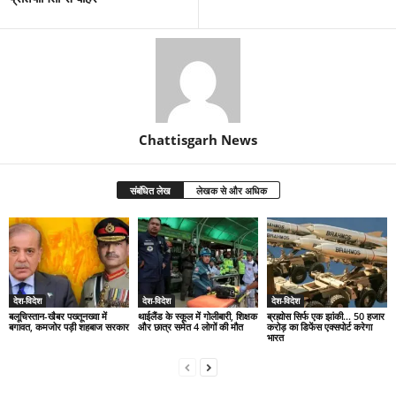
Chattisgarh News
संबंधित लेख
लेखक से और अधिक
देश-विदेश
देश-विदेश
देश-विदेश
बलूचिस्तान-खैबर पख्तूनख्वा में
थाईलैंड के स्कूल में गोलीबारी, शिक्षक
ब्रह्मोस सिर्फ एक झांकी… 50 हजार
बगावत, कमजोर पड़ी शहबाज सरकार
और छात्र समेत 4 लोगों की मौत
करोड़ का डिफेंस एक्सपोर्ट करेगा
भारत