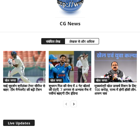
CG News
संबंधित लेख
लेखक से और अधिक
खेल जगत
खेल जगत
खेल जगत
साई सुदर्शन श्रीलंका टेस्ट सीरीज से
शुभमन गिल की सेना में 4 नेट बॉलर्स
मुख्यमंत्री खेल उत्कर्ष मिशन के लिए
बाहर: टीम मैनेजमेंट की बढ़ी टेंशन
की एंट्री, 7 अगस्त से अभ्यास मैच में
100 करोड़, राज्य में होगी हॉकी लीग-
पसीना बहाएगी टीम इंडिया
अरूण साव
Live Updates