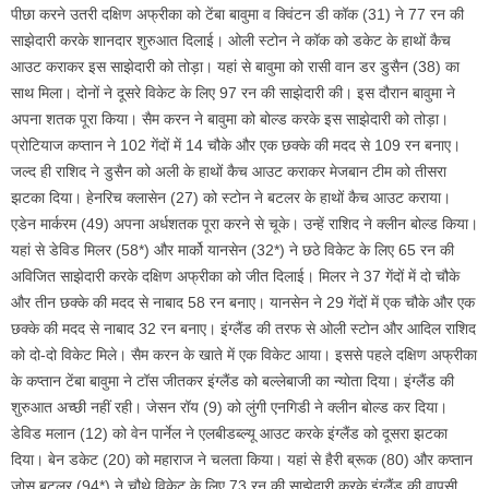
पीछा करने उतरी दक्षिण अफ्रीका को टेंबा बावुमा व क्विंटन डी कॉक (31) ने 77 रन की
साझेदारी करके शानदार शुरुआत दिलाई। ओली स्‍टोन ने कॉक को डकेट के हाथों कैच
आउट कराकर इस साझेदारी को तोड़ा। यहां से बावुमा को रासी वान डर डुसैन (38) का
साथ मिला। दोनों ने दूसरे विकेट के लिए 97 रन की साझेदारी की। इस दौरान बावुमा ने
अपना शतक पूरा किया। सैम करन ने बावुमा को बोल्‍ड करके इस साझेदारी को तोड़ा।
प्रोटियाज कप्‍तान ने 102 गेंदों में 14 चौके और एक छक्‍के की मदद से 109 रन बनाए।
जल्‍द ही राशिद ने डुसैन को अली के हाथों कैच आउट कराकर मेजबान टीम को तीसरा
झटका दिया। हेनरिच क्‍लासेन (27) को स्‍टोन ने बटलर के हाथों कैच आउट कराया।
एडेन मार्करम (49) अपना अर्धशतक पूरा करने से चूके। उन्‍हें राशिद ने क्‍लीन बोल्‍ड किया।
यहां से डेविड मिलर (58*) और मार्को यानसेन (32*) ने छठे विकेट के लिए 65 रन की
अविजित साझेदारी करके दक्षिण अफ्रीका को जीत दिलाई। मिलर ने 37 गेंदों में दो चौके
और तीन छक्‍के की मदद से नाबाद 58 रन बनाए। यानसेन ने 29 गेंदों में एक चौके और एक
छक्‍के की मदद से नाबाद 32 रन बनाए। इंग्‍लैंड की तरफ से ओली स्‍टोन और आदिल राश‍िद
को दो-दो विकेट मिले। सैम करन के खाते में एक विकेट आया। इससे पहले दक्षिण अफ्रीका
के कप्‍तान टेंबा बावुमा ने टॉस जीतकर इंग्‍लैंड को बल्‍लेबाजी का न्‍योता दिया। इंग्‍लैंड की
शुरुआत अच्‍छी नहीं रही। जेसन रॉय (9) को लुंगी एनगिडी ने क्‍लीन बोल्‍ड कर दिया।
डेविड मलान (12) को वेन पार्नेल ने एलबीडब्‍ल्‍यू आउट करके इंग्‍लैंड को दूसरा झटका
दिया। बेन डकेट (20) को महाराज ने चलता किया। यहां से हैरी ब्रूक (80) और कप्‍तान
जोस बटलर (94*) ने चौथे विकेट के लिए 73 रन की साझेदारी करके इंग्‍लैंड की वापसी