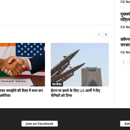
CG N
मुख्यम
मंत्र
CG N
कॉमनवे
सरकार
CG N
देश-विदेश
यापार समझौते की दिशा में काम कर
ईरान पर हमले के लिए US आर्मी ने दिए
-अमेरिका
सैनिकों को टिप्स
Join on Facebook
Adv