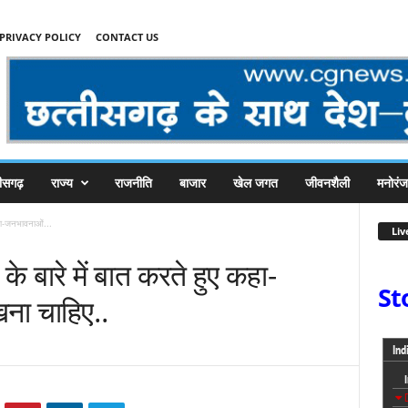
PRIVACY POLICY
CONTACT US
तीसगढ़
राज्य
राजनीति
बाजार
खेल जगत
जीवनशैली
मनोरं
कहा-जनभावनाओं...
Liv
के बारे में बात करते हुए कहा-
St
खना चाहिए..