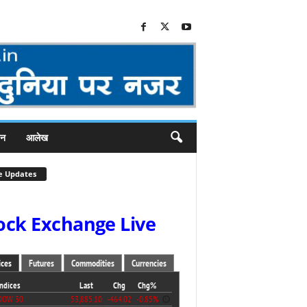
जन
आलेख
e Updates
ock Exchange Live