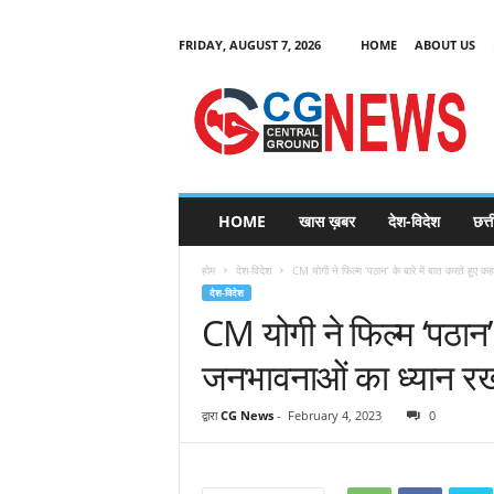
FRIDAY, AUGUST 7, 2026
HOME
ABOUT US
C
G
HOME
खास ख़बर
देश-विदेश
छत्
N
e
होम
देश-विदेश
CM योगी ने फिल्म ‘पठान’ के बारे में बात करते हुए 
w
देश-विदेश
s
CM योगी ने फिल्म ‘पठान’ 
जनभावनाओं का ध्यान र
द्वारा
CG News
-
February 4, 2023
0