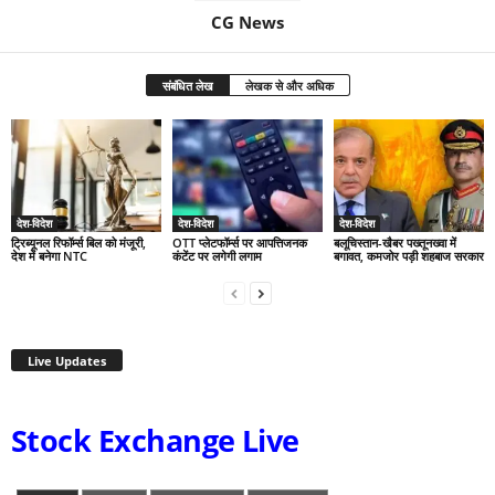
CG News
संबंधित लेख
लेखक से और अधिक
देश-विदेश
देश-विदेश
देश-विदेश
ट्रिब्यूनल रिफॉर्म्स बिल को मंजूरी,
OTT प्लेटफॉर्म्स पर आपत्तिजनक
बलूचिस्तान-खैबर पख्तूनख्वा में
देश में बनेगा NTC
कंटेंट पर लगेगी लगाम
बगावत, कमजोर पड़ी शहबाज सरकार
Live Updates
Stock Exchange Live