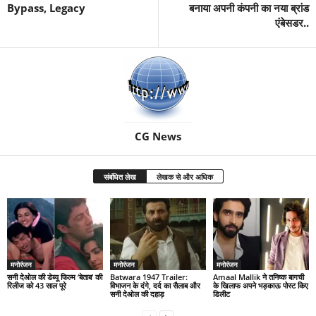
Bypass, Legacy
बनाया अपनी कंपनी का नया ब्रांड
एंबेसडर..
CG News
संबंधित लेख
लेखक से और अधिक
मनोरंजन
मनोरंजन
मनोरंजन
सनी देओल की डेब्यू फिल्म ‘बेताब’ की
Batwara 1947 Trailer:
Amaal Mallik ने तनिष्क बागची
रिलीज को 43 साल पूरे
विभाजन के दंगे, दर्द का सैलाब और
के खिलाफ अपने भड़काऊ पोस्ट किए
सनी देओल की दहाड़
डिलीट