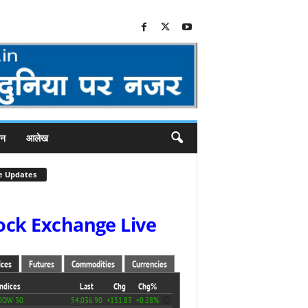
जन
आलेख
e Updates
ock Exchange Live