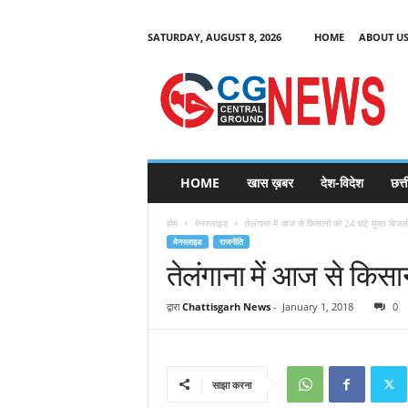
SATURDAY, AUGUST 8, 2026
HOME
ABOUT U
C
G
HOME
खास ख़बर
देश-विदेश
छत्
N
e
होम
मेनस्लाइड
तेलंगाना में आज से किसानों को 24 घंटे मुफ्त बिजली
w
मेनस्लाइड
राजनीति
s
तेलंगाना में आज से किसान
द्वारा
Chattisgarh News
-
January 1, 2018
0
साझा करना