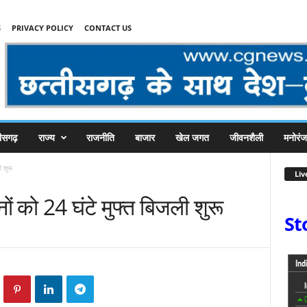
S
PRIVACY POLICY
CONTACT US
तीसगढ़
राज्य
राजनीति
बाजार
खेल जगत
जीवनशैली
मनोरं
 शुरू
Liv
ों को 24 घंटे मुफ्त बिजली शुरू
St