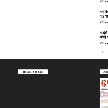
CG N
स्मोकि
13 सा
CG N
थाईलैं
लोगों 
CG N
Join on Facebook
Adv