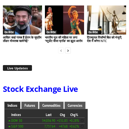
देश-विदेश
देश-विदेश
देश-विदेश
आखिर कहां गायब हैं ईरान के सुप्रीम
भारतीय मूल की महिला पर लगा
ट्रिब्यूनल रिफॉर्म्स बिल को मंजूरी,
लीडर मोजतबा खामेनेई?
‘स्टूडेंट वीजा फ्रॉड’ का झूठा आरोप
देश में बनेगा NTC
Live Updates
Stock Exchange Live