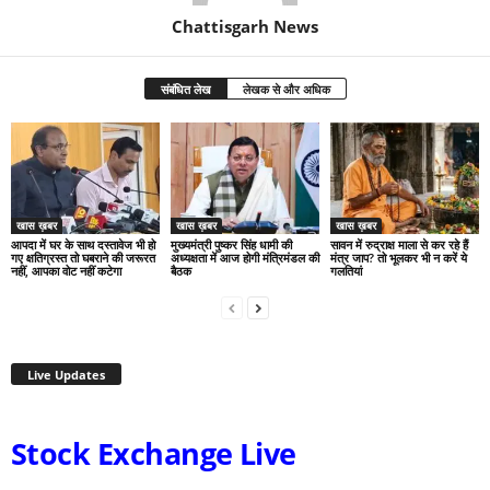
Chattisgarh News
संबंधित लेख
लेखक से और अधिक
खास ख़बर
खास ख़बर
खास ख़बर
आपदा में घर के साथ दस्तावेज भी हो
मुख्यमंत्री पुष्कर सिंह धामी की
सावन में रुद्राक्ष माला से कर रहे हैं
गए क्षतिग्रस्त तो घबराने की जरूरत
अध्यक्षता में आज होगी मंत्रिमंडल की
मंत्र जाप? तो भूलकर भी न करें ये
नहीं, आपका वोट नहीं कटेगा
बैठक
गलतियां
Live Updates
Stock Exchange Live