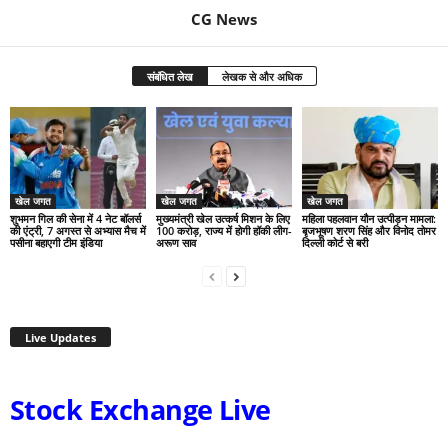
CG News
संबंधित लेख
लेखक से और अधिक
खेल जगत
खेल जगत
खेल जगत
शुभमन गिल की सेना में 4 नेट बॉलर्स
मुख्यमंत्री खेल उत्कर्ष मिशन के लिए
महिला पहलवान यौन उत्पीड़न मामला:
की एंट्री, 7 अगस्त से अभ्यास मैच में
100 करोड़, राज्य में होगी हॉकी लीग-
बृजभूषण शरण सिंह और विनोद तोमर
पसीना बहाएगी टीम इंडिया
अरूण साव
दिल्ली कोर्ट से बरी
Live Updates
Stock Exchange Live