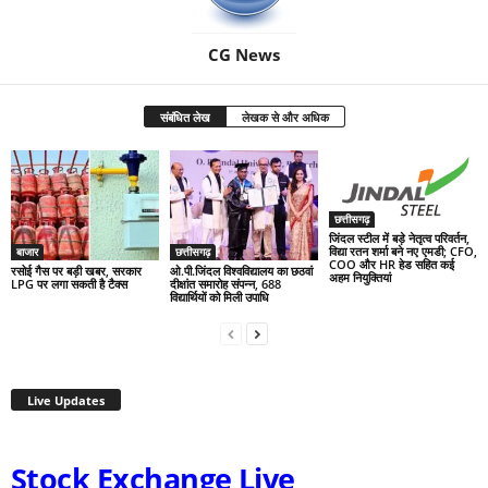
CG News
संबंधित लेख
लेखक से और अधिक
छत्तीसगढ़
जिंदल स्टील में बड़े नेतृत्व परिवर्तन,
विद्या रतन शर्मा बने नए एमडी; CFO,
बाजार
छत्तीसगढ़
COO और HR हेड सहित कई
रसोई गैस पर बड़ी खबर, सरकार
ओ.पी.जिंदल विश्वविद्यालय का छठवां
अहम नियुक्तियां
LPG पर लगा सकती है टैक्स
दीक्षांत समारोह संपन्न, 688
विद्यार्थियों को मिली उपाधि
Live Updates
Stock Exchange Live