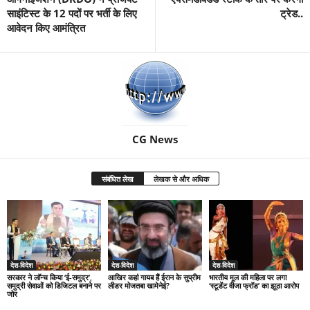
साइंटिस्ट के 12 पदों पर भर्ती के लिए
ट्रेड..
आवेदन किए आमंत्रित
CG News
संबंधित लेख
लेखक से और अधिक
देश-विदेश
देश-विदेश
देश-विदेश
सरकार ने लॉन्च किया ‘ई-समुद्र’,
आखिर कहां गायब हैं ईरान के सुप्रीम
भारतीय मूल की महिला पर लगा
समुद्री सेवाओं को डिजिटल बनाने पर
लीडर मोजतबा खामेनेई?
‘स्टूडेंट वीजा फ्रॉड’ का झूठा आरोप
जोर