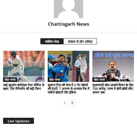
Chattisgarh News
संबंधित लेख
लेखक से और अधिक
खेल जगत
खेल जगत
खेल जगत
साई सुदर्शन श्रीलंका टेस्ट सीरीज से
शुभमन गिल की सेना में 4 नेट बॉलर्स
मुख्यमंत्री खेल उत्कर्ष मिशन के लिए
बाहर: टीम मैनेजमेंट की बढ़ी टेंशन
की एंट्री, 7 अगस्त से अभ्यास मैच में
100 करोड़, राज्य में होगी हॉकी लीग-
पसीना बहाएगी टीम इंडिया
अरूण साव
Live Updates