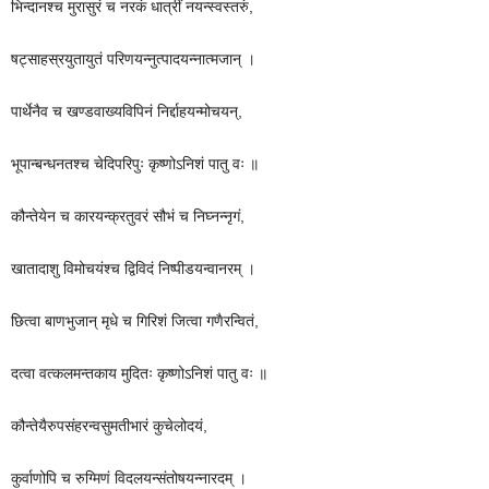
भिन्दानश्च मुरासुरं च नरकं धात्रीं नयन्स्वस्तरुं,
षट्साहस्रयुतायुतं परिणयन्नुत्पादयन्नात्मजान् ।
पार्थेनैव च खण्डवाख्यविपिनं निर्द्दाहयन्मोचयन्,
भूपान्बन्धनतश्च चेदिपरिपुः कृष्णोऽनिशं पातु वः ॥
कौन्तेयेन च कारयन्क्रतुवरं सौभं च निघ्नन्नृगं,
खातादाशु विमोचयंश्च द्विविदं निष्पीडयन्वानरम् ।
छित्वा बाणभुजान् मृधे च गिरिशं जित्वा गणैरन्वितं,
दत्वा वत्कलमन्तकाय मुदितः कृष्णोऽनिशं पातु वः ॥
कौन्तेयैरुपसंहरन्वसुमतीभारं कुचेलोदयं,
कुर्वाणोपि च रुग्मिणं विदलयन्संतोषयन्नारदम् ।