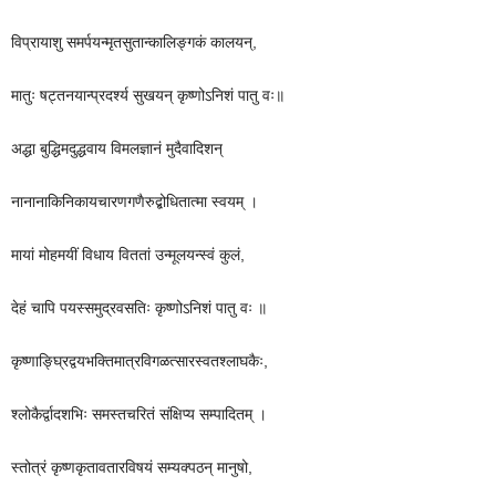
विप्रायाशु समर्पयन्मृतसुतान्कालिङ्गकं कालयन्,
मातुः षट्तनयान्प्रदर्श्य सुखयन् कृष्णोऽनिशं पातु वः॥
अद्धा बुद्धिमदुद्धवाय विमलज्ञानं मुदैवादिशन्
नानानाकिनिकायचारणगणैरुद्बोधितात्मा स्वयम् ।
मायां मोहमयीं विधाय विततां उन्मूलयन्स्वं कुलं,
देहं चापि पयस्समुद्रवसतिः कृष्णोऽनिशं पातु वः ॥
कृष्णाङ्घ्रिद्वयभक्तिमात्रविगळत्सारस्वतश्लाघकैः,
श्लोकैर्द्वादशभिः समस्तचरितं संक्षिप्य सम्पादितम् ।
स्तोत्रं कृष्णकृतावतारविषयं सम्यक्पठन् मानुषो,