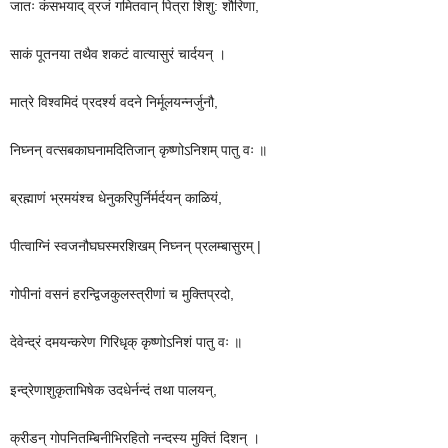
जातः कंसभयाद् व्रजं गमितवान् पित्रा शिशु: शौरिणा,
साकं पूतनया तथैव शकटं वात्यासुरं चार्दयन् ।
मात्रे विश्वमिदं प्रदर्श्य वदने निर्मूलयन्नर्जुनौ,
निघ्नन् वत्सबकाघनामदितिजान् कृष्णोऽनिशम् पातु वः ॥
ब्रह्माणं भ्रमयंश्च धेनुकरिपुर्निर्मर्दयन् काळियं,
पीत्वाग्निं स्वजनौघघस्मरशिखम् निघ्नन् प्रलम्बासुरम् |
गोपीनां वसनं हरन्द्विजकुलस्त्रीणां च मुक्तिप्रदो,
देवेन्द्रं दमयन्करेण गिरिधृक् कृष्णोऽनिशं पातु वः ॥
इन्द्रेणाशुकृताभिषेक उदधेर्नन्दं तथा पालयन्,
क्रीडन् गोपनितम्बिनीभिरहितो नन्दस्य मुक्तिं दिशन् ।