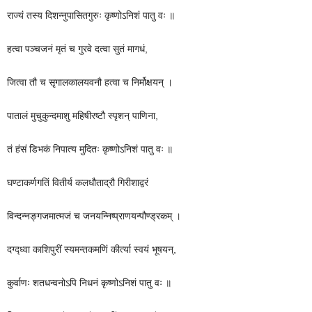
राज्यं तस्य दिशन्नुपासितगुरुः कृष्णोऽनिशं पातु वः ॥
हत्वा पञ्चजनं मृतं च गुरवे दत्वा सुतं मागधं,
जित्वा तौ च सृगालकालयवनौ हत्वा च निर्मोक्षयन् ।
पातालं मुचुकुन्दमाशु महिषीरष्टौ स्पृशन् पाणिना,
तं हंसं डिभकं निपात्य मुदितः कृष्णोऽनिशं पातु वः ॥
घण्टाकर्णगतिं वितीर्य कलधौताद्रौ गिरीशाद्वरं
विन्दन्नङ्गजमात्मजं च जनयन्निष्प्राणयन्पौण्ड्रकम् ।
दग्द्ध्वा काशिपुरीं स्यमन्तकमणिं कीर्त्या स्वयं भूषयन्,
कुर्वाणः शतधन्वनोऽपि निधनं कृष्णोऽनिशं पातु वः ॥