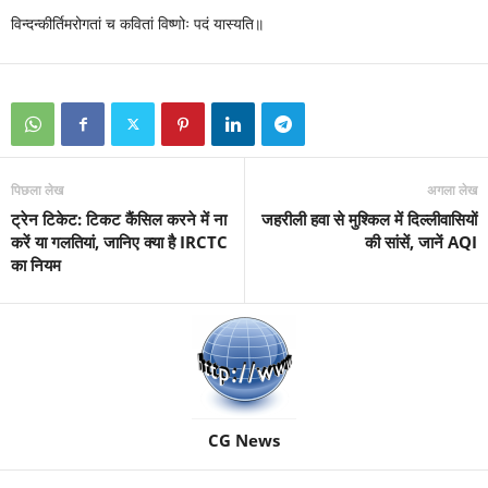
विन्दन्कीर्तिमरोगतां च कवितां विष्णोः पदं यास्यति॥
पिछला लेख
अगला लेख
ट्रेन टिकेट: टिकट कैंसिल करने में ना
जहरीली हवा से मुश्किल में दिल्लीवासियों
करें या गलतियां, जानिए क्या है IRCTC
की सांसें, जानें AQI
का नियम
CG News