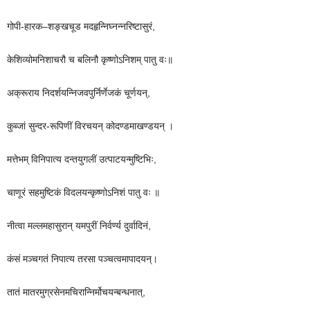
गोपी-हारक–शङ्खचूड मदहृन्निघ्नन्नरिष्टासुरं,
केशिव्योमनिशाचरौ च बलिनौ कृष्णोऽनिशम् पातु वः॥
अक्रूराय निदर्शयन्निजवपुर्निर्णेजकं चूर्णयन्,
कुब्जां सुन्दर-रूपिणीं विरचयन् कोदण्डमाखण्डयन् ।
मत्तेभम् विनिपात्य दन्तयुगलीं उत्पाटयन्मुष्टिभिः,
चाणूरं सहमुष्टिकं विदलयन्कृष्णोऽनिशं पातु वः ॥
नीत्वा मल्लमहासुरान् यमपुरीं निर्वर्ण्य दुर्वादिनं,
कंसं मञ्चगतं निपात्य तरसा पञ्चत्वमापादयन्।
तातं मातरमुग्रसेनमचिरान्निर्मोचयन्बन्धनात्,