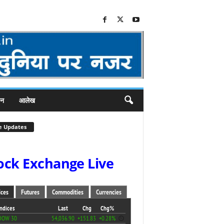
जन
आलेख
e Updates
ock Exchange Live