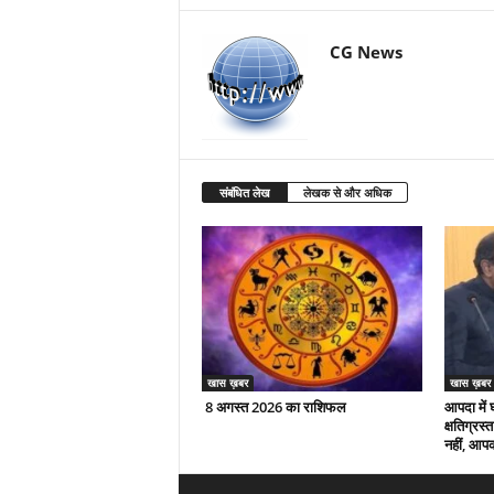
CG News
संबंधित लेख
लेखक से और अधिक
खास ख़बर
खास ख़बर
8 अगस्त 2026 का राशिफल
आपदा में 
क्षतिग्रस
नहीं, आपक