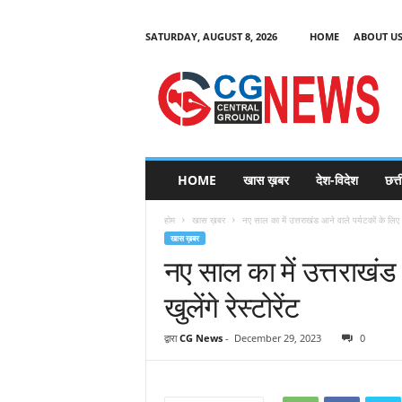
SATURDAY, AUGUST 8, 2026
HOME
ABOUT U
C
G
HOME
खास ख़बर
देश-विदेश
छत्
N
e
होम
खास ख़बर
नए साल का में उत्तराखंड आने वाले पर्यटकों के लिए 
w
खास ख़बर
s
नए साल का में उत्तराखंड 
खुलेंगे रेस्टोरेंट
द्वारा
CG News
-
December 29, 2023
0