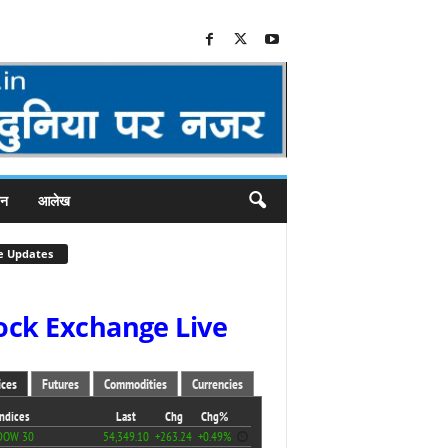
जन
आलेख
e Updates
ock Exchange Live