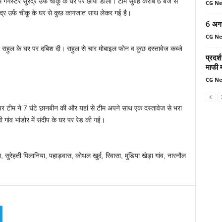
ं गैंगस्टर सुरेंद्र उर्फ चीकू के घर पर छापा डाला। टीम सुबह करीब 6 बजे से
CG N
ेंद्र उर्फ चीकू के घर से कुछ कागजात साथ लेकर गई है।
6 अग
CG N
ने राहुल के घर पर दबिश दी। राहुल से चार मोबाइल फोन व कुछ दस्तावेज कब्जे
प्रदर्
माफी 
CG N
 घर पर टीम ने 7 घंटे छानबीन की और यहां से टीम अपने साथ एक दस्तावेज से भरा
 गांव भांडोर में संदीप के घर पर रेड की गई।
ाना, सुरेहती पिलानिया, पहाड़वास, कोथल खुर्द, रिवासा, मुंडिया खेड़ा गांव, नारनौल
।