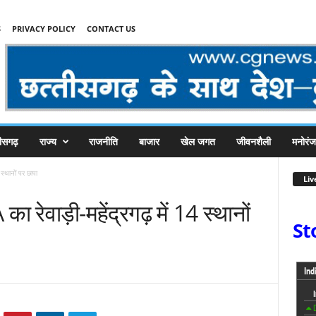
S
PRIVACY POLICY
CONTACT US
तीसगढ़
राज्य
राजनीति
बाजार
खेल जगत
जीवनशैली
मनोरं
 स्थानों पर छापा
Liv
का रेवाड़ी-महेंद्रगढ़ में 14 स्थानों
St