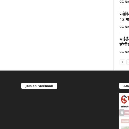
CG N
स्मोकि
13 सा
CG N
थाईलैं
लोगों 
CG N
Join on Facebook
Adv