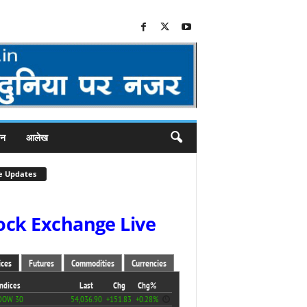
जन
आलेख
e Updates
ock Exchange Live