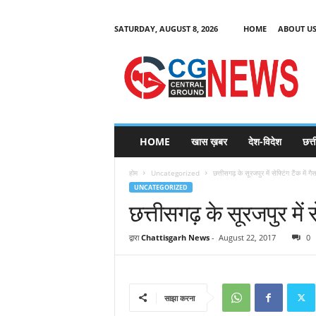
SATURDAY, AUGUST 8, 2026
HOME
ABOUT U
C
G
HOME
खास ख़बर
देश-विदेश
छत्
N
e
होम
Uncategorized
छत्तीसगढ़ के सूरजपुर में सेफ्टिंग टैंक में ग
w
UNCATEGORIZED
s
छत्तीसगढ़ के सूरजपुर में स
द्वारा
Chattisgarh News
-
August 22, 2017
0
साझा करना