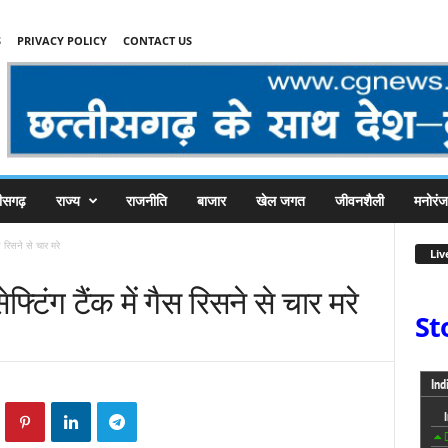
S
PRIVACY POLICY
CONTACT US
तीसगढ़
राज्य
राजनीति
बाजार
खेल जगत
जीवनशैली
मनोरं
ैस रिसने से चार मरे
Liv
ेफ्टिंग टैंक में गैस रिसने से चार मरे
St