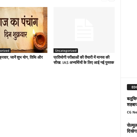
orized
Uncategorized
्रवार, जानें शुभ योग, तिथि और
प्रतियोगी परीक्षाओं की तैयारी में मानस की
सीख: IAS अभ्यर्थियों के लिए आई नई पुस्तक
EDI
बलूचिस
शहबा
CG N
सेल्य
दिखेग