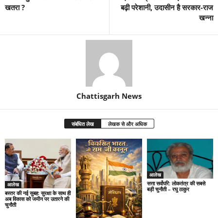
खतरा ?
बढ़ी परेशानी, उदासीन है सरकार-राज
खन्ना
Chattisgarh News
संबंधित लेख
लेखक से और अधिक
आलेख
सत्ता सर्वोपरि: लोकतंत्र की सबसे
आलेख
बड़ी चुनौती – रघु ठाकुर
बस्तर की नई सुबह: सुरक्षा के साथ ही
अब विकास को जमीन पर उतारने की
चुनौती