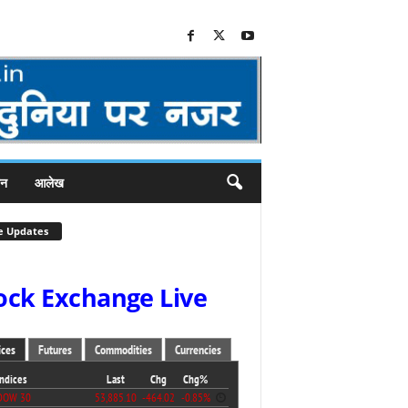
जन
आलेख
e Updates
ock Exchange Live