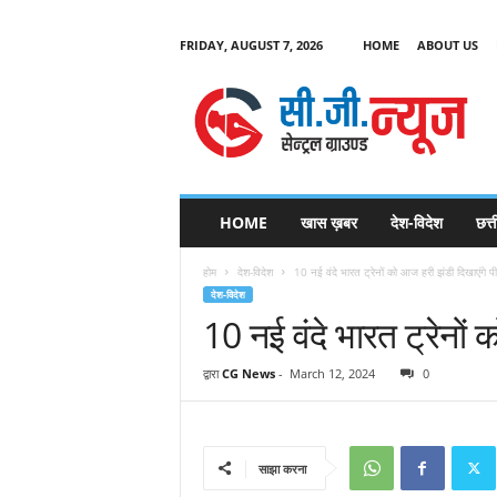
FRIDAY, AUGUST 7, 2026
HOME
ABOUT US
C
G
HOME
खास ख़बर
देश-विदेश
छत्
N
e
होम
देश-विदेश
10 नई वंदे भारत ट्रेनों को आज हरी झंडी दिखाएंगे पी
w
देश-विदेश
s
10 नई वंदे भारत ट्रेनों
द्वारा
CG News
-
March 12, 2024
0
साझा करना