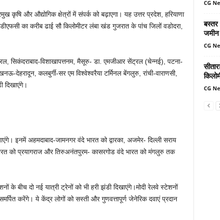
CG N
ुख कृषि और औद्योगिक क्षेत्रों में संपर्क को बढ़ाएगा। यह उत्तर प्रदेश, हरियाणा
बस्तर
न डीएफसी का करीब ढाई सौ किलोमीटर लंबा खंड गुजरात के पांच जिलों वडोदरा,
जमीन 
CG N
ट्रल, सिकंदराबाद-विशाखापत्तनम, मैसूरु- डा. एमजीआर सेंट्रल (चेन्नई), पटना-
सीतार
देहरादून, कलबुर्गी-सर एम विश्वेश्वरैया टर्मिनल बेंगलुरु, रांची-वाराणसी,
किलोमी
ी दिखाएंगे।
CG N
िखाएंगे। इनमें अहमदाबाद-जामनगर वंदे भारत को द्वारका, अजमेर- दिल्ली सराय
भारत को प्रयागराज और तिरुअनंतपुरम- कासरगोड वंदे भारत को मंगलुरु तक
े बीच दो नई यात्री ट्रेनों को भी हरी झंडी दिखाएंगे।मोदी रेलवे स्टेशनों
्पित करेंगे। ये केंद्र लोगों को सस्ती और गुणवत्तापूर्ण जेनेरिक दवाएं प्रदान