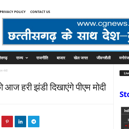
PRIVACY POLICY
CONTACT US
तीसगढ़
राज्य
राजनीति
बाजार
खेल जगत
जीवनशैली
मनोरं
एम मोदी
Liv
 को आज हरी झंडी दिखाएंगे पीएम मोदी
St