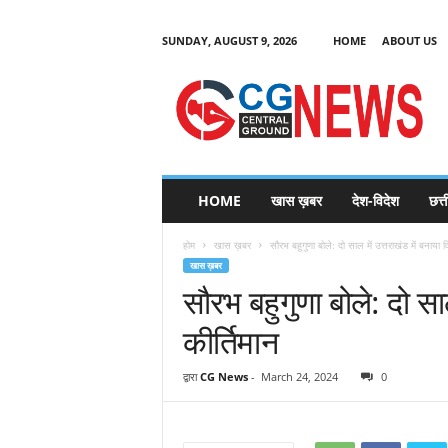
SUNDAY, AUGUST 9, 2026
HOME
ABOUT US
C
G
HOME
खास ख़बर
देश-विदेश
छत्
N
e
होम
खास ख़बर
सौरभ बहुगुणा बोले: दो साल में उत्तराखंड में बनाया 
w
खास ख़बर
s
सौरभ बहुगुणा बोले: दो सा
कीर्तिमान
द्वारा
CG News
-
March 24, 2024
0