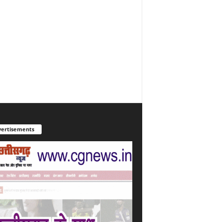
ertisements