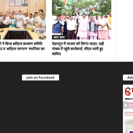
खास ख़बर
 ने किया क्षत्रिय कल्याण समिति
देहरादून में भाजपा की तिरंगा यात्रा, बड़ी
ट व ‘क्षत्रिय जागरण’ स्मारिका का
संख्या में पहुंचे कार्यकर्ता, सीएम धामी हुए
शामिल
Join on Facebook
Adv