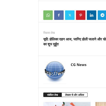
पिछला लेख
यूपी: होलिका दहन आज, जानिए होली जलाने और खे
का शुभ मुर्हूत
CG News
संबंधित लेख
लेखक से और अधिक