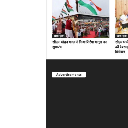
खास ख़बर
खास ख़बर
सीएम मोहन यादव ने किया तिरंगा यात्रा का
सीएम धामी
शुभारंभ
की वेबसाइ
विमोचन
Advertisements