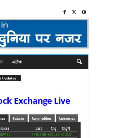
जन
आलेख
e Updates
ock Exchange Live