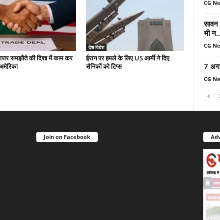
CG N
सावन म
भी न..
CG N
देश-विदेश
यापार समझौते की दिशा में काम कर
ईरान पर हमले के लिए US आर्मी ने दिए
7 अग
-अमेरिका
सैनिकों को टिप्स
CG N
Join on Facebook
Adv