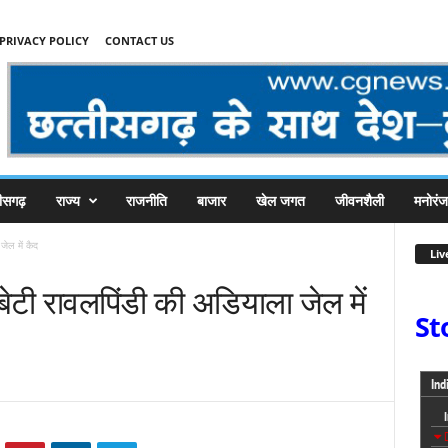
PRIVACY POLICY
CONTACT US
तीसगढ़
राज्य
राजनीति
बाजार
खेल जगत
जीवनशैली
मनोरं
ेल में कैद
Liv
टी रावलपिंडी की अडियाला जेल में
St