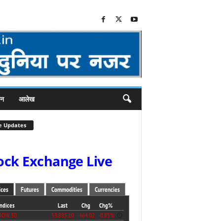
जन
आलेख
e Updates
ock Exchange Live