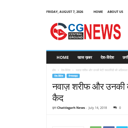
FRIDAY, AUGUST 7, 2026
HOME
ABOUT US
C
G
HOME
खास ख़बर
देश-विदेश
छत्
N
e
होम
देश-विदेश
नवाज़ शरीफ और उनकी बेटी रावलपिंडी की अडियाला ज
w
देश-विदेश
मेनस्लाइड
s
नवाज़ शरीफ और उनकी बे
कैद
द्वारा
Chattisgarh News
-
July 14, 2018
0