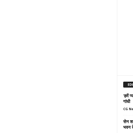
ED
‘हमें 
गांधी
CG N
सेन शक
भवन क