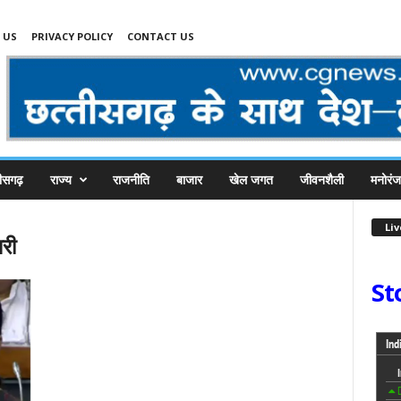
 US
PRIVACY POLICY
CONTACT US
तीसगढ़
राज्य
राजनीति
बाजार
खेल जगत
जीवनशैली
मनोरं
Li
धरी
St