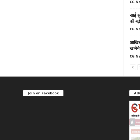
CG N
साई सु
की बढ़
CG N
आखिर 
खामेन
CG N
Join on Facebook
Ad