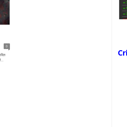
0
Cr
वादित
...