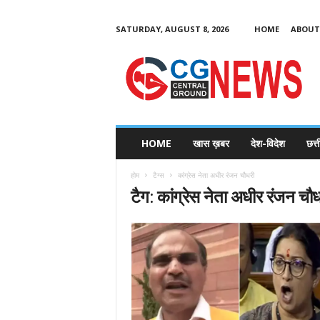
SATURDAY, AUGUST 8, 2026
HOME
ABOUT
C
G
HOME
खास ख़बर
देश-विदेश
छत्
N
e
होम
टैग्स
कांग्रेस नेता अधीर रंजन चौधरी
w
टैग: कांग्रेस नेता अधीर रंजन चौ
s