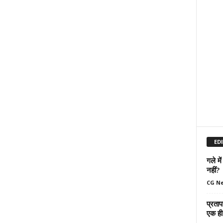
ED
गले मे
नहीं?
CG N
प्रताप
एक ही 