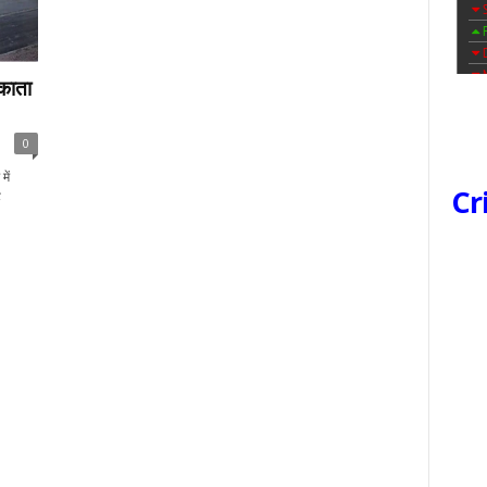
काता
0
में
Cr
ट