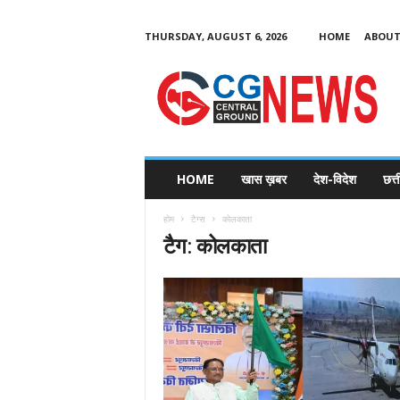
THURSDAY, AUGUST 6, 2026
HOME
ABOUT
C
G
HOME
खास ख़बर
देश-विदेश
छत्
N
e
होम
टैग्स
कोलकाता
w
टैग: कोलकाता
s