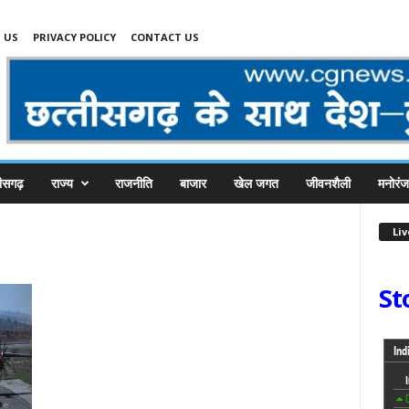
 US
PRIVACY POLICY
CONTACT US
तीसगढ़
राज्य
राजनीति
बाजार
खेल जगत
जीवनशैली
मनोरं
Li
St