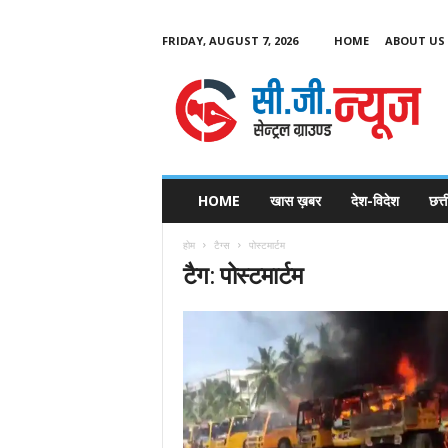
FRIDAY, AUGUST 7, 2026
HOME
ABOUT US
C
G
HOME
खास ख़बर
देश-विदेश
छत्
N
e
होम
टैग्स
पोस्टमार्टम
w
टैग: पोस्टमार्टम
s