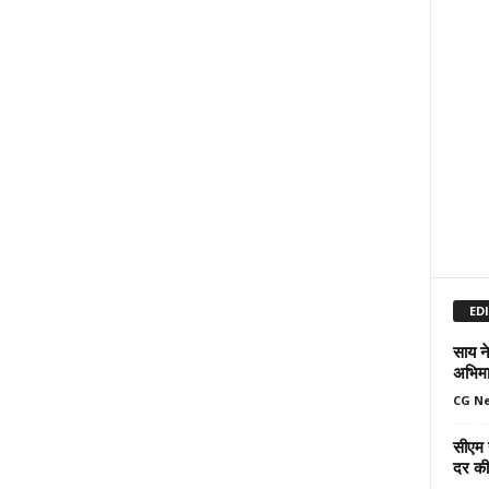
ED
साय ने
अभिमा
CG N
सीएम 
दर की 