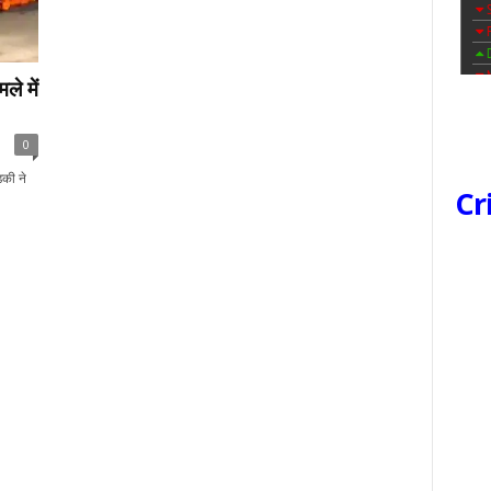
ले में
0
़की ने
Cr