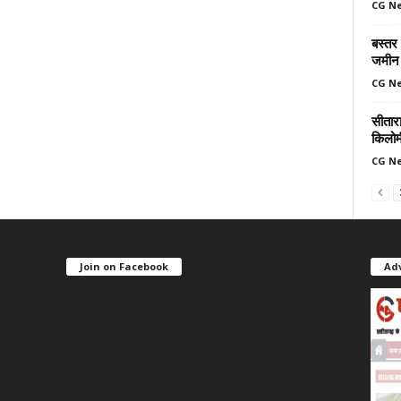
CG N
बस्तर
जमीन 
CG N
सीतार
किलोमी
CG N
Join on Facebook
Ad