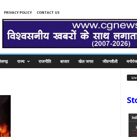
PRIVACY POLICY
CONTACT US
तीसगढ़
राज्य
राजनीति
बाजार
खेल जगत
जीवनशैली
मनोरं
Li
St