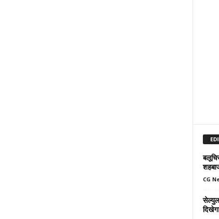
ED
बलूचिस
शहबा
CG N
सेल्य
दिखेग