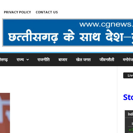
PRIVACY POLICY
CONTACT US
तीसगढ़
राज्य
राजनीति
बाजार
खेल जगत
जीवनशैली
मनोरं
Li
St