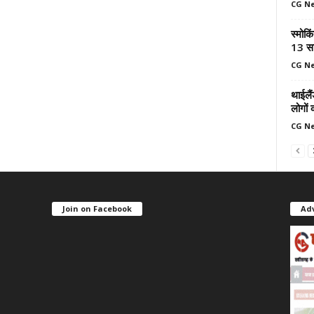
CG N
स्मोकि
13 सा
CG N
थाईलैं
लोगों 
CG N
Join on Facebook
Ad