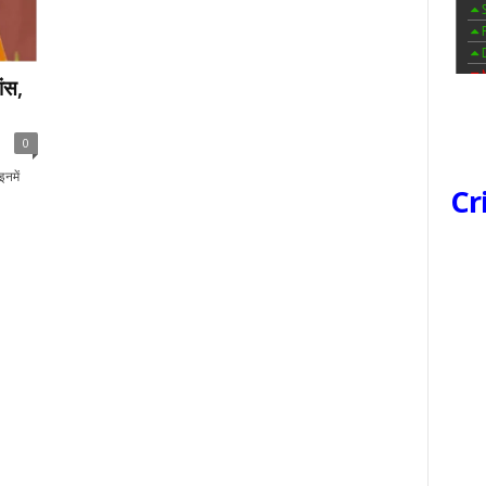
ांस,
0
इनमें
Cr