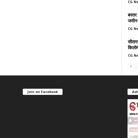
CG N
बस्तर
जमीन 
CG N
सीतार
किलोमी
CG N
Join on Facebook
Ad