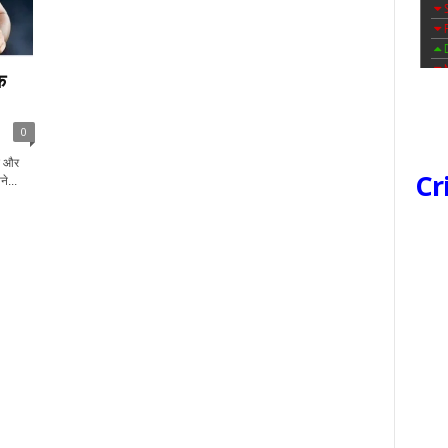
क
0
से और
Cr
े...