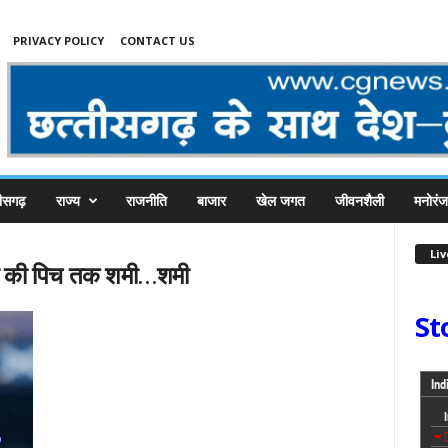
PRIVACY POLICY
CONTACT US
तीसगढ़
राज्य
राजनीति
बाजार
खेल जगत
जीवनशैली
मनोरं
Li
या की पिच तक शमी…शमी
St