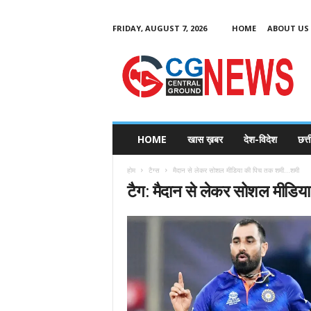
FRIDAY, AUGUST 7, 2026
HOME
ABOUT US
C
G
HOME
खास ख़बर
देश-विदेश
छत्
N
e
होम
टैग्स
मैदान से लेकर सोशल मीडिया की पिच तक शमी…शमी
w
टैग: मैदान से लेकर सोशल मीडि
s