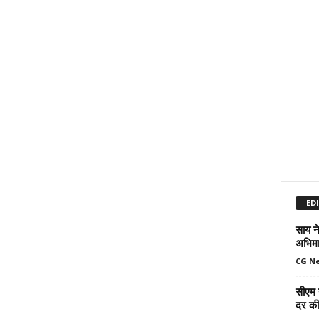
ED
साय ने
अभिमा
CG N
सीएम 
दर की 