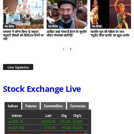
देश-विदेश
देश-विदेश
देश-विदेश
सरकार ने लॉन्च किया ‘ई-समुद्र’,
आखिर कहां गायब हैं ईरान के सुप्रीम
भारतीय मूल की महिला पर लगा
समुद्री सेवाओं को डिजिटल बनाने पर
लीडर मोजतबा खामेनेई?
‘स्टूडेंट वीजा फ्रॉड’ का झूठा आरोप
जोर
Live Updates
Stock Exchange Live