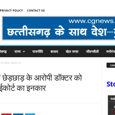
PRIVACY POLICY
CONTACT US
तीसगढ़
राज्य
राजनीति
बाजार
खेल जगत
जीवनशैली
मनोरं
र को अग्रिम जमानत देने...
Liv
े छेड़छाड़ के आरोपी डॉक्टर को
St
ाईकोर्ट का इनकार