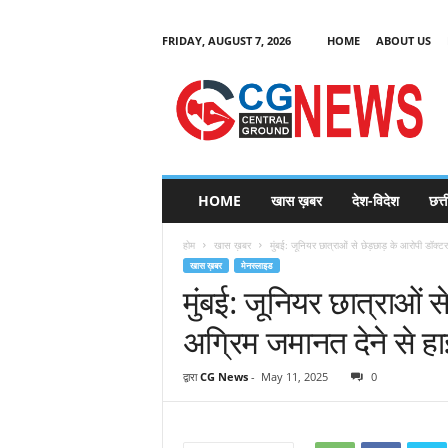
FRIDAY, AUGUST 7, 2026
HOME
ABOUT US
C
G
HOME
खास ख़बर
देश-विदेश
छत्
N
e
होम
खास ख़बर
मुंबई: जूनियर छात्राओं से छेड़छाड़ के आरोपी डॉक्ट
w
खास ख़बर
मेनस्लाइड
s
मुंबई: जूनियर छात्राओं स
अग्रिम जमानत देने से ह
द्वारा
CG News
-
May 11, 2025
0