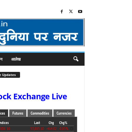
जन
आलेख
e Updates
ock Exchange Live