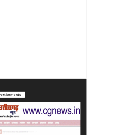
ertisements