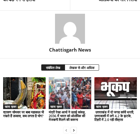
Chattisgarh News
संबंधित लेख
लेखक से और अधिक
खास ख़बर
खास ख़बर
खास ख़बर
श्रावण सोमवार पर बाबा महाकाल भी
मंत्री रेखा आर्या ने उठाई कांवड़,
उत्तराखंड में दो जगह कांपी धरती,
रखते हैं उपवास, कब लगता है भोग?
2036 में भारत को ओलंपिक की
उत्तरकाशी में लगे 4.2 के झटके,
मेजबानी मिलने की कामना
टिहरी में 2.0 रही तीव्रता