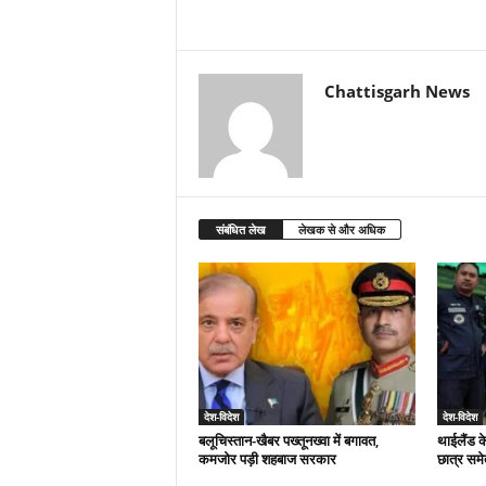
Chattisgarh News
संबंधित लेख
लेखक से और अधिक
देश-विदेश
देश-विदेश
बलूचिस्तान-खैबर पख्तूनख्वा में बगावत,
थाईलैंड क
कमजोर पड़ी शहबाज सरकार
छात्र समे