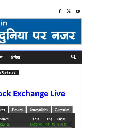
जन
आलेख
e Updates
ock Exchange Live