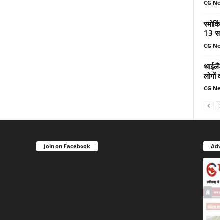
CG N
स्मोकि
13 सा
CG N
थाईलैं
लोगों 
CG N
Join on Facebook
Adv