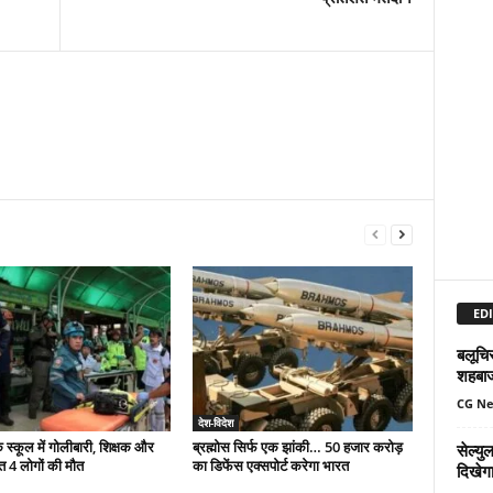
EDI
बलूचिस
शहबा
CG N
देश-विदेश
े स्कूल में गोलीबारी, शिक्षक और
ब्रह्मोस सिर्फ एक झांकी… 50 हजार करोड़
सेल्य
त 4 लोगों की मौत
का डिफेंस एक्सपोर्ट करेगा भारत
दिखेग