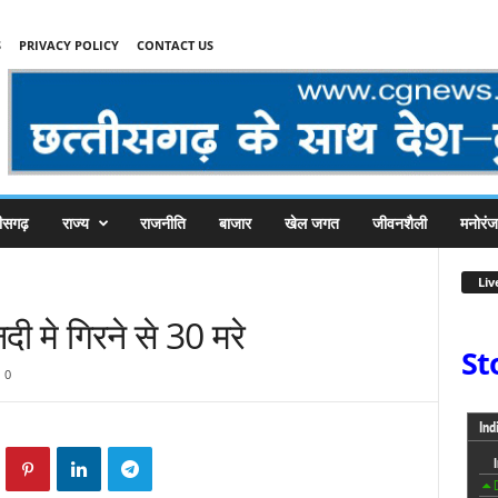
S
PRIVACY POLICY
CONTACT US
तीसगढ़
राज्य
राजनीति
बाजार
खेल जगत
जीवनशैली
मनोरं
Liv
दी मे गिरने से 30 मरे
St
0