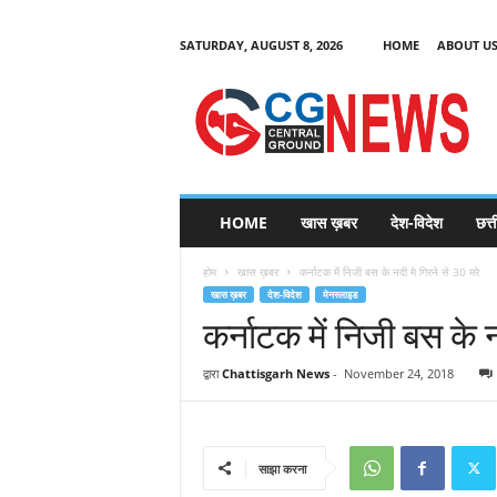
SATURDAY, AUGUST 8, 2026
HOME
ABOUT U
C
G
HOME
खास ख़बर
देश-विदेश
छत्
N
e
होम
खास ख़बर
कर्नाटक में निजी बस के नदी मे गिरने से 30 मरे
w
खास ख़बर
देश-विदेश
मेनस्लाइड
s
कर्नाटक में निजी बस के न
द्वारा
Chattisgarh News
-
November 24, 2018
साझा करना