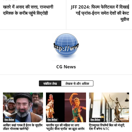
खतरे में असद की सत्ता, राजधानी
JFF 2024: फिल्म फेस्टिवल में दिखाई
दमिश्क के करीब पहुंचे विद्रोही
गईं फ्रांस-ईरान समेत देशों की बेस्ट
मूवीज
CG News
संबंधित लेख
लेखक से और अधिक
देश-विदेश
देश-विदेश
देश-विदेश
आखिर कहां गायब हैं ईरान के सुप्रीम
भारतीय मूल की महिला पर लगा
ट्रिब्यूनल रिफॉर्म्स बिल को मंजूरी,
लीडर मोजतबा खामेनेई?
‘स्टूडेंट वीजा फ्रॉड’ का झूठा आरोप
देश में बनेगा NTC