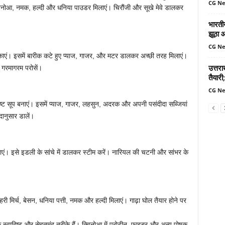
CG N
नोआ, नमक, हल्दी और धनिया पाउडर मिलाएं। चिरौंजी और सूखे मेवे डालकर
भारतीय
झूठा 
CG N
ाएं। इसमें बारीक कटे हुए प्याज, गाजर, और मटर डालकर अच्छी तरह मिलाएं।
उत्तर
 गरमागरम परोसें।
तैयारी;
CG N
्ट सूप बनाएं। इसमें प्याज, गाजर, लहसुन, अदरक और अपनी पसंदीदा सब्जियां
ानुसार डालें।
ं। इसे इडली के सांचे में डालकर स्टीम करें। नारियल की चटनी और सांभर के
ी मिर्च, बेसन, धनिया पत्ती, नमक और हल्दी मिलाएं। गाढ़ा घोल तैयार होने पर
 स्वादिष्ट और सेहतमंद तरीके हैं। क्विनोआ में प्रोटीन, फाइबर और अन्य पोषक