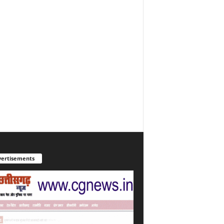
ertisements