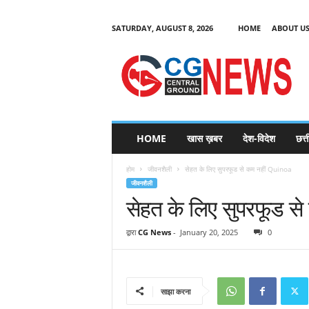
SATURDAY, AUGUST 8, 2026
HOME
ABOUT U
C
G
HOME
खास ख़बर
देश-विदेश
छत्
N
e
होम
जीवनशैली
सेहत के लिए सुपरफूड से कम नहीं Quinoa
w
जीवनशैली
s
सेहत के लिए सुपरफूड स
द्वारा
CG News
-
January 20, 2025
0
साझा करना