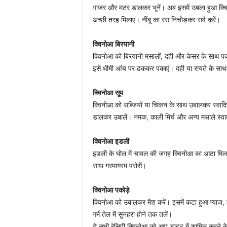
गाजर और मटर डालकर भूनें। अब इसमें उबला हुआ क्वि
अच्छी तरह मिलाएं। नींबू का रस निचोड़कर सर्व करें।
क्विनोआ बिरयानी
क्विनोआ को बिरयानी मसालों, दही और केसर के साथ पक
इसे धीमी आंच पर ढककर पकाएं। दही या रायते के साथ
क्विनोआ सूप
क्विनोआ को सब्जियों या चिकन के साथ उबालकर स्वादिष
डालकर उबालें। नमक, काली मिर्च और अन्य मसाले स्वाद
क्विनोआ इडली
इडली के घोल में चावल की जगह क्विनोआ का आटा मिलाए
साथ गरमागरम परोसें।
क्विनोआ पकोड़े
क्विनोआ को उबालकर मैश करें। इसमें कटा हुआ प्याज, हर
गर्म तेल में सुनहरा होने तक तलें।
ये सभी रेसिपी क्विनोआ को आप डाइट में शामिल करने के