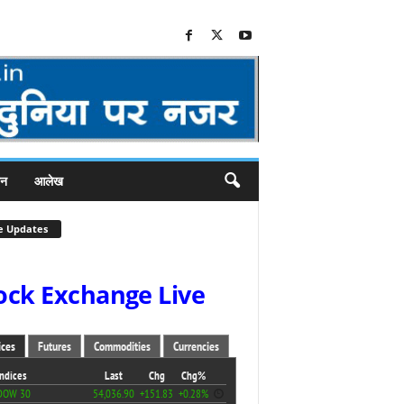
जन
आलेख
e Updates
ock Exchange Live