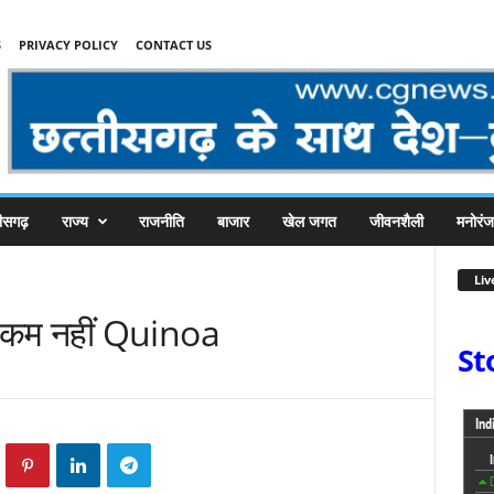
S
PRIVACY POLICY
CONTACT US
तीसगढ़
राज्य
राजनीति
बाजार
खेल जगत
जीवनशैली
मनोरं
Liv
े कम नहीं Quinoa
St